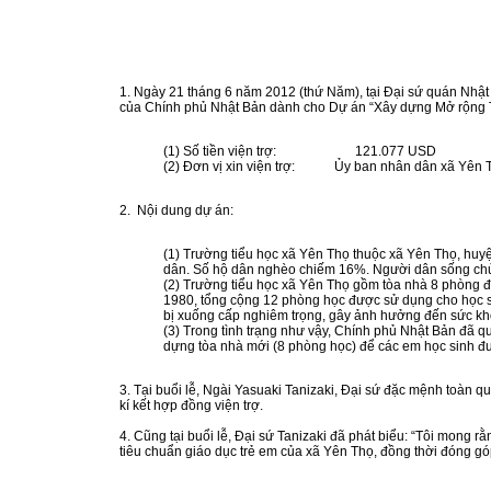
1. Ngày 21 tháng 6 năm 2012 (thứ Năm), tại Đại sứ quán Nhật B
của Chính phủ Nhật Bản dành cho Dự án “Xây dựng Mở rộng Tr
(1) Số tiền viện trợ: 121.077 USD
(2) Đơn vị xin viện trợ: Ủy ban nhân dân xã Yên 
2. Nội dung dự án:
(1) Trường tiểu học xã Yên Thọ thuộc xã Yên Thọ, huy
dân. Số hộ dân nghèo chiếm 16%. Người dân sống chủ
(2) Trường tiểu học xã Yên Thọ gồm tòa nhà 8 phòng
1980, tổng cộng 12 phòng học được sử dụng cho học 
bị xuống cấp nghiêm trọng, gây ảnh hưởng đến sức kh
(3) Trong tình trạng như vậy, Chính phủ Nhật Bản đã q
dựng tòa nhà mới (8 phòng học) để các em học sinh đư
3. Tại buổi lễ, Ngài Yasuaki Tanizaki, Đại sứ đặc mệnh toàn
kí kết hợp đồng viện trợ.
4. Cũng tại buổi lễ, Đại sứ Tanizaki đã phát biểu: “Tôi mong
tiêu chuẩn giáo dục trẻ em của xã Yên Thọ, đồng thời đóng gó