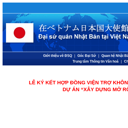
Giới thiệu về ĐSQ
|
Góc Đại Sứ
|
Quan hệ Nhật Bả
Trung tâm Thông tin Văn hoá
|
Ch
LỄ KÝ KẾT HỢP ĐỒNG VIỆN TRỢ KHÔN
DỰ ÁN “
XÂY DỰNG MỞ R