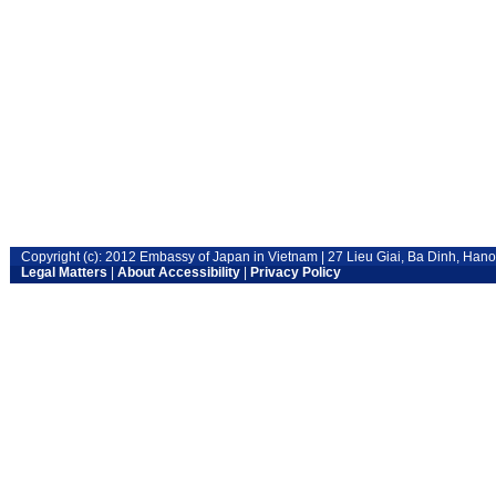
Copyright (c): 2012 Embassy of Japan in Vietnam | 27 Lieu Giai, Ba Dinh, Han
Legal Matters
|
About Accessibility
|
Privacy Policy