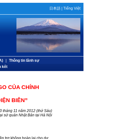
日本語
|
Tiếng Việt
A)
|
Thông tin lãnh sự
n kết
GO CỦA CHÍNH
IỆN BIÊN”
30 tháng 11 năm 2012 (thứ Sáu)
ại sứ quán Nhật Bản tại Hà Nội
ện trợ không hoàn lại cho dự