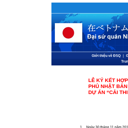
Giới thiệu về ĐSQ
|
G
Trun
LỄ KÝ KẾT HỢ
PHỦ NHẬT BẢN 
DỰ ÁN “CẢI TH
1. Ngày 30 tháng 11 năm 2012 (