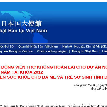
óc Đại Sứ
|
Quan hệ Nhật Bản - Việt Nam
|
Kinh tế - Hợp tác Kinh tế VN (OD
g tâm Thông tin Văn hoá
|
Chính sách ngoại giao
|
Thông tin Nhật Bản
|
Liê
P ĐỒNG VIỆN TRỢ KHÔNG HOÀN LẠI CHO DỰ ÁN N
NĂM TÀI KHÓA 2012
IỆN SỨC KHỎE CHO BÀ MẸ VÀ TRẺ SƠ SINH TỈNH Đ
Thời gian: 15:00~, ngày 
Địa điểm: Đ
thứ Sáu), tại Đại sứ quán Nhật Bản tại Việt Nam, đã diễn ra lễ kí kết hợp đồng vi