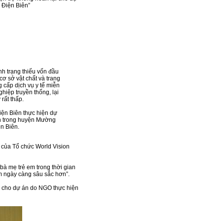
 Điện Biên”
nh trạng thiếu vốn đầu
cơ sở vật chất và trang
g cấp dịch vụ y tế miễn
iệp truyền thống, lại
rất thấp.
Điện Biên thực hiện dự
dân trong huyện Mường
n Biên.
 của Tổ chức World Vision
 bà mẹ trẻ em trong thời gian
am ngày càng sâu sắc hơn”.
ại cho dự án do NGO thực hiện