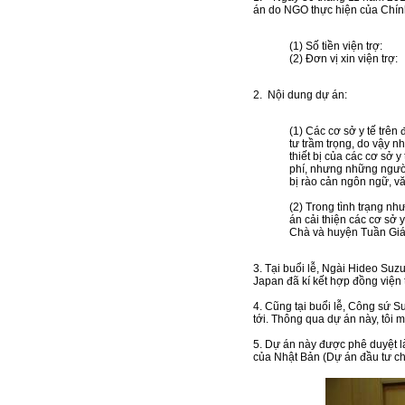
án do NGO thực hiện của Chính
(1) Số tiền viện 
(2) Đơn vị xin viện t
2. Nội dung dự án:
(1) Các cơ sở y tế trên
tư trầm trọng, do vậy n
thiết bị của các cơ sở 
phí, nhưng những người
bị rào cản ngôn ngữ, văn
(2) Trong tình trạng nh
án cải thiện các cơ sở
Chà và huyện Tuần Giáo
3. Tại buổi lễ, Ngài Hideo Su
Japan đã kí kết hợp đồng viện 
4. Cũng tại buổi lễ, Công sứ Su
tới. Thông qua dự án này, tôi 
5. Dự án này được phê duyệt là
của Nhật Bản (Dự án đầu tư ch