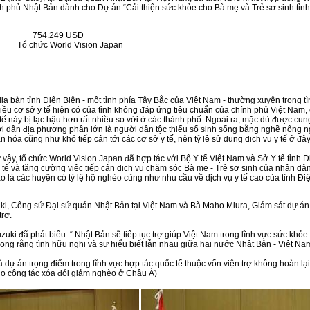
 phủ Nhật Bản dành cho Dự án “Cải thiện sức khỏe cho Bà mẹ và Trẻ sơ sinh tỉnh
trợ: 754.249 USD
rợ: Tổ chức World Vision Japan
 địa bàn tỉnh Điện Biên - một tỉnh phía Tây Bắc của Việt Nam - thường xuyên trong tì
hiều cơ sở y tế hiện có của tỉnh không đáp ứng tiêu chuẩn của chính phủ Việt Nam, 
y tế này bị lạc hậu hơn rất nhiều so với ở các thành phố. Ngoài ra, mặc dù được cun
 dân địa phương phần lớn là người dân tộc thiểu số sinh sống bằng nghề nông ngh
 hóa cũng như khó tiếp cận tới các cơ sở y tế, nên tỷ lệ sử dụng dịch vụ y tế ở đây 
ư vậy, tổ chức World Vision Japan đã hợp tác với Bộ Y tế Việt Nam và Sở Y tế tỉnh 
 y tế và tăng cường việc tiếp cận dịch vụ chăm sóc Bà mẹ - Trẻ sơ sinh của nhân 
 là các huyện có tỷ lệ hộ nghèo cũng như nhu cầu về dịch vụ y tế cao của tỉnh Điệ
zuki, Công sứ Đại sứ quán Nhật Bản tại Việt Nam và Bà Maho Miura, Giám sát dự án
trợ.
zuki đã phát biểu: “ Nhật Bản sẽ tiếp tục trợ giúp Việt Nam trong lĩnh vực sức khỏe
mong rằng tình hữu nghị và sự hiểu biết lẫn nhau giữa hai nước Nhật Bản - Việt N
 dự án trọng điểm trong lĩnh vực hợp tác quốc tế thuộc vốn viện trợ không hoàn l
o công tác xóa đói giảm nghèo ở Châu Á)