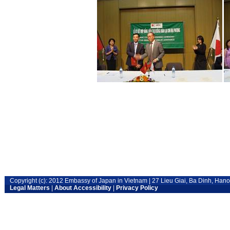
Copyright (c): 2012 Embassy of Japan in Vietnam | 27 Lieu Giai, Ba Dinh, Han
Legal Matters
|
About Accessibility
|
Privacy Policy