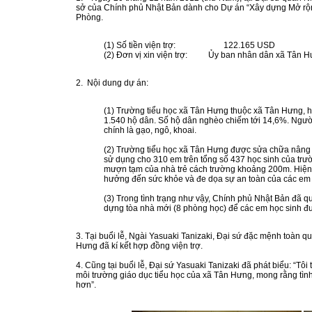
sở của Chính phủ Nhật Bản dành cho Dự án “Xây dựng Mở rộn
Phòng.
(1) Số tiền viện trợ: 122.165 USD
(2) Đơn vị xin viện trợ: Ủy ban nhân dân xã Tân 
2. Nội dung dự án:
(1) Trường tiểu học xã Tân Hưng thuộc xã Tân Hưng, 
1.540 hộ dân. Số hộ dân nghèo chiếm tới 14,6%. Ngườ
chính là gạo, ngô, khoai.
(2) Trường tiểu học xã Tân Hưng được sửa chữa nâng
sử dụng cho 310 em trên tổng số 437 học sinh của trườ
mượn tạm của nhà trẻ cách trường khoảng 200m. Hiện 
hưởng đến sức khỏe và đe dọa sự an toàn của các em 
(3) Trong tình trạng như vậy, Chính phủ Nhật Bản đã q
dựng tòa nhà mới (8 phòng học) để các em học sinh đư
3. Tại buổi lễ, Ngài Yasuaki Tanizaki, Đại sứ đặc mệnh toàn
Hưng đã kí kết hợp đồng viện trợ.
4. Cũng tại buổi lễ, Đại sứ Yasuaki Tanizaki đã phát biểu: “Tô
môi trường giáo dục tiểu học của xã Tân Hưng, mong rằng tìn
hơn”.