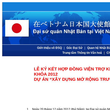
Giới thiệu về ĐSQ
|
Góc Đại Sứ
|
Quan hệ Nhật Bả
Trung tâm Thông tin Văn hoá
|
Ch
LỄ KÝ KẾT HỢP ĐỒNG VIỆN TRỢ 
KHÓA 2012
DỰ ÁN “XÂY DỰNG MỞ RỘNG TRƯ
1. Ngày 20 tháng 12 năm 2012 (thứ Năm), tại Đại sứ quán Nhật