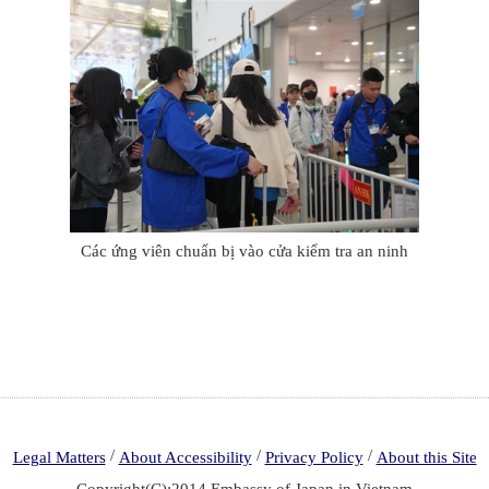
Các ứng viên chuẩn bị vào cửa kiểm tra an ninh
/
/
/
Legal Matters
About Accessibility
Privacy Policy
About this Site
Copyright(C):2014 Embassy of Japan in Vietnam