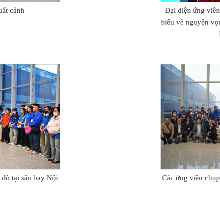
uất cảnh
Đại diện ứng viê
biểu về nguyện vọn
 dò tại sân bay Nội
Các ứng viên chụp 