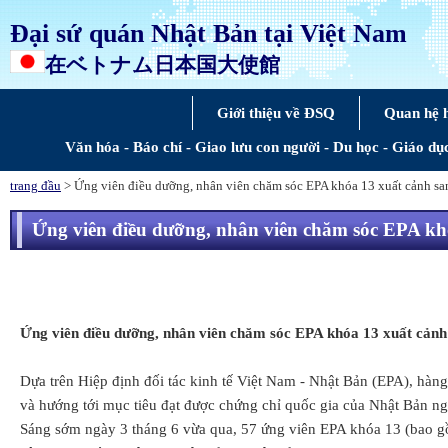
Đại sứ quán Nhật Bản tại Việt Nam
在ベトナム日本国大使館
Giới thiệu về ĐSQ
Quan hệ 
Văn hóa - Báo chí - Giao lưu con người - Du học - Giáo dụ
trang đầu
> Ứng viên điều dưỡng, nhân viên chăm sóc EPA khóa 13 xuất cảnh s
Ứng viên điều dưỡng, nhân viên chăm sóc EPA kh
Ứng viên điều dưỡng, nhân viên chăm sóc EPA khóa 13 xuất cản
Dựa trên Hiệp định đối tác kinh tế Việt Nam - Nhật Bản (EPA), hà
và hướng tới mục tiêu đạt được chứng chỉ quốc gia của Nhật Bản n
Sáng sớm ngày 3 tháng 6 vừa qua, 57 ứng viên EPA khóa 13 (bao gồ