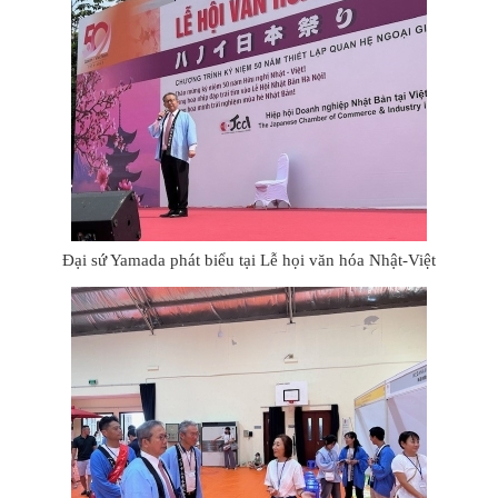
Đại sứ Yamada phát biểu tại Lễ họi văn hóa Nhật-Việt