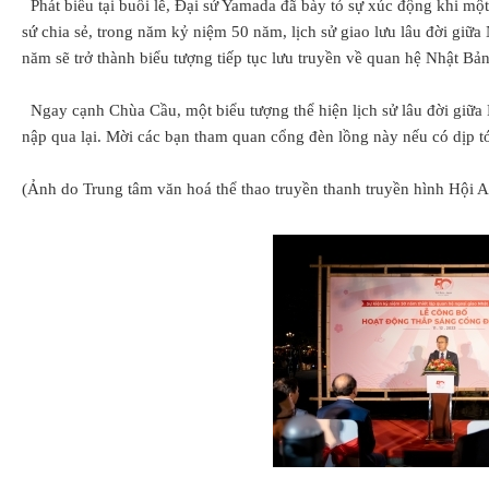
Phát biểu tại buổi lễ, Đại sứ Yamada đã bày tỏ sự xúc động khi mộ
sứ chia sẻ, trong năm kỷ niệm 50 năm, lịch sử giao lưu lâu đời gi
năm sẽ trở thành biểu tượng tiếp tục lưu truyền về quan hệ Nhật B
Ngay cạnh Chùa Cầu, một biểu tượng thể hiện lịch sử lâu đời giữa
nập qua lại. Mời các bạn tham quan cổng đèn lồng này nếu có dịp t
(Ảnh do Trung tâm văn hoá thể thao truyền thanh truyền hình Hội 