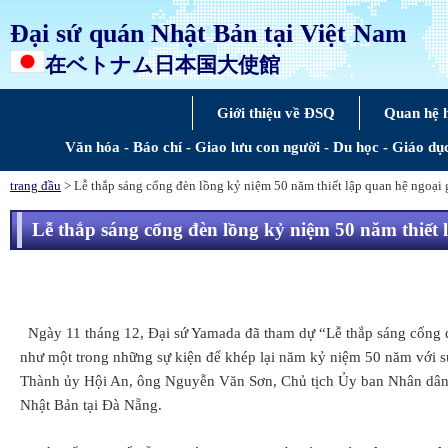
Đại sứ quán Nhật Bản tại Việt Nam
在ベトナム日本国大使館
Giới thiệu về ĐSQ
Quan hệ 
Văn hóa - Báo chí - Giao lưu con người - Du học - Giáo dụ
trang đầu
> Lễ thắp sáng cổng đèn lồng kỷ niệm 50 năm thiết lập quan hệ ngoại
Lễ thắp sáng cổng đèn lồng kỷ niệm 50 năm thiết
Ngày 11 tháng 12, Đại sứ Yamada đã tham dự “Lễ thắp sáng cổng đè
như một trong những sự kiện để khép lại năm kỷ niệm 50 năm với 
Thành ủy Hội An, ông Nguyễn Văn Sơn, Chủ tịch Ủy ban Nhân dân 
Nhật Bản tại Đà Nẵng.