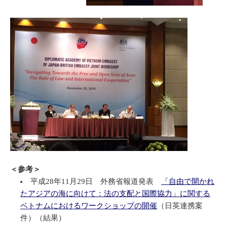
＜参考＞
平成28年11月29日 外務省報道発表
「自由で開かれ
たアジアの海に向けて：法の支配と国際協力」に関する
ベトナムにおけるワークショップの開催
（日英連携案
件）（結果）