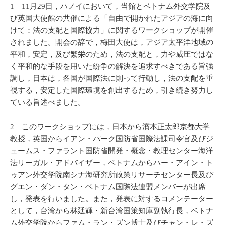
1 11月29日，ハノイにおいて，当館とベトナム外交学院及
び英国大使館の共催による「自由で開かれたアジアの海に向
けて：法の支配と国際協力」に関するワークショップが開催
されました。開会の辞で，梅田大使は，アジア太平洋地域の
平和，安定，及び繁栄のため，法の支配と，力や威圧ではな
く平和的な手段を用いた紛争の解決を追求すべきである旨強
調し，日本は，各国が国際法に則って行動し，法の支配を重
視する，安定した国際環境を創出するため，引き続き努力し
ている旨述べました。
2 このワークショップには，日本から濱本正太郎京都大学
教授，英国からイアン・パーク国防省国際法課司令官及びジ
ェームス・ファラント国防省開発・概念・教理センター海洋
法リーガル・アドバイザー，ベトナムからハー・アイン・ト
ゥアン外交学院南シナ海研究所政策リサーチセンター長及び
グエン・ダン・タン・ベトナム国際法連盟メンバーが出席
し，発表を行いました。また，発表に対するコメンテーター
として，台湾から林廷輝・新台湾国策知庫副執行長，ベトナ
ム外交学院からファム・ラン・ズン博士及びチャン・レ・ズ