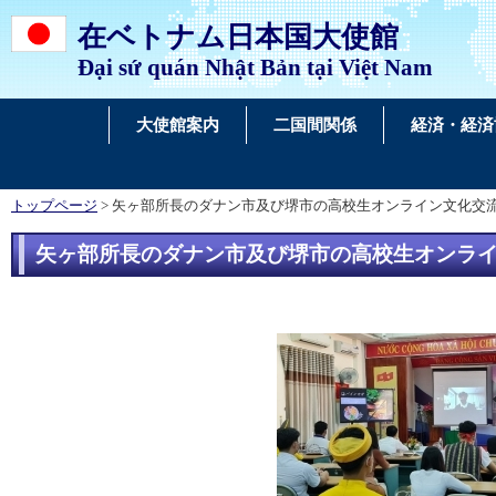
在ベトナム日本国大使館
Đại sứ quán Nhật Bản tại Việt Nam
大使館案内
二国間関係
経済・経済
トップページ
> 矢ヶ部所長のダナン市及び堺市の高校生オンライン文化交
矢ヶ部所長のダナン市及び堺市の高校生オンラ