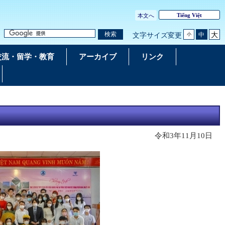
Tiếng Việt
本文へ
大
検索
中
文字サイズ変更
小
交流・留学・教育
アーカイブ
リンク
令和3年11月10日