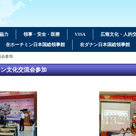
協力
領事・安全・医療
VISA
広報文化・人的
在ホーチミン日本国総領事館
在ダナン日本国総領事館
流会参加
イン文化交流会参加