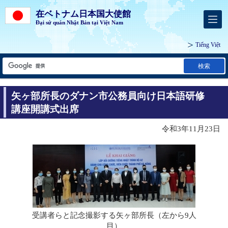
在ベトナム日本国大使館
Đại sứ quán Nhật Bản tại Việt Nam
Tiếng Việt
検索
矢ヶ部所長のダナン市公務員向け日本語研修
講座開講式出席
令和3年11月23日
受講者らと記念撮影する矢ヶ部所長（左から9人
目）