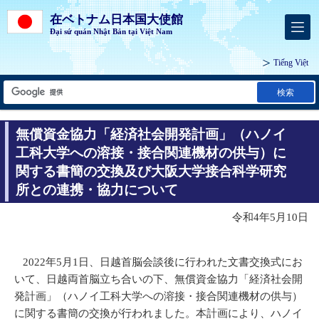
在ベトナム日本国大使館
Đại sứ quán Nhật Bản tại Việt Nam
Tiếng Việt
検索
無償資金協力「経済社会開発計画」（ハノイ
工科大学への溶接・接合関連機材の供与）に
関する書簡の交換及び大阪大学接合科学研究
所との連携・協力について
令和4年5月10日
2022年5月1日、日越首脳会談後に行われた文書交換式にお
いて、日越両首脳立ち合いの下、無償資金協力「経済社会開
発計画」（ハノイ工科大学への溶接・接合関連機材の供与）
に関する書簡の交換が行われました。本計画により、ハノイ