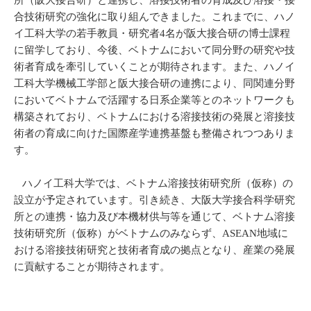
所（阪大接合研）と連携し、溶接技術者の育成及び溶接・接
合技術研究の強化に取り組んできました。これまでに、ハノ
イ工科大学の若手教員・研究者4名が阪大接合研の博士課程
に留学しており、今後、ベトナムにおいて同分野の研究や技
術者育成を牽引していくことが期待されます。また、ハノイ
工科大学機械工学部と阪大接合研の連携により、同関連分野
においてベトナムで活躍する日系企業等とのネットワークも
構築されており、ベトナムにおける溶接技術の発展と溶接技
術者の育成に向けた国際産学連携基盤も整備されつつありま
す。
ハノイ工科大学では、ベトナム溶接技術研究所（仮称）の
設立が予定されています。引き続き、大阪大学接合科学研究
所との連携・協力及び本機材供与等を通じて、ベトナム溶接
技術研究所（仮称）がベトナムのみならず、ASEAN地域に
おける溶接技術研究と技術者育成の拠点となり、産業の発展
に貢献することが期待されます。