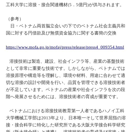
工科大学に溶接・接合関連機材(5．5億円)が供与されます。
（参考）
日・ベトナム両首脳立会いの下でのベトナム社会主義共和
国に対する円借款及び無償資金協力に関する書簡の交換
https://www.mofa.go.jp/mofaj/press/release/press4_009354.html
溶接技術は製造、建設、社会インフラ等、産業の基盤技術
として非常に重要な技術です。しかしながら、ベトナムでは
溶接原理や構造等を理解し、環境や材料、用途に合わせて適
切な溶接の設計や開発を行い、品質を管理できる溶接技術者
が不足しています。ベトナムの産業や社会インフラを次の段
階へ発展させるためには、溶接技術者の育成が重要です。
ベトナムにおける溶接技術教育第一人者であるハノイ工科
大学機械工学部は2013年より、日本唯一そして世界屈指の溶
接・接合科学に特化した研究所である大阪大学接合科学研究