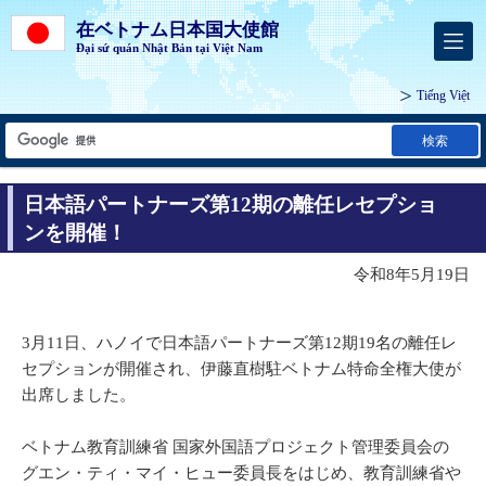
在ベトナム日本国大使館
Đại sứ quán Nhật Bản tại Việt Nam
Tiếng Việt
検索
日本語パートナーズ第12期の離任レセプショ
ンを開催！
令和8年5月19日
3月11日、ハノイで日本語パートナーズ第12期19名の離任レ
セプションが開催され、伊藤直樹駐ベトナム特命全権大使が
出席しました。
ベトナム教育訓練省 国家外国語プロジェクト管理委員会の
グエン・ティ・マイ・ヒュー委員長をはじめ、教育訓練省や