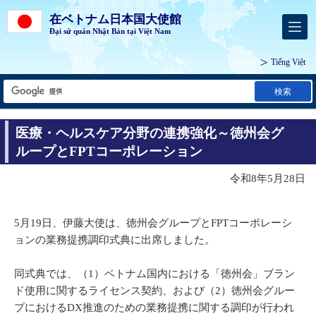
在ベトナム日本国大使館
Đại sứ quán Nhật Bản tại Việt Nam
Tiếng Việt
検索
医療・ヘルスケア分野の連携強化～徳州会グ
ループとFPTコーポレーション
令和8年5月28日
5月19日、伊藤大使は、徳州会グループとFPTコーポレーシ
ョンの業務提携調印式典に出席しました。
同式典では、（1）ベトナム国内における「徳州会」ブラン
ド使用に関するライセンス契約、および（2）徳州会グルー
プにおけるDX推進のための業務提携に関する調印が行われ