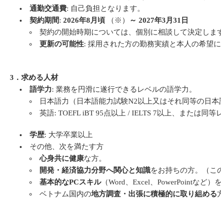
通勤交通費
: 自己負担となります。
契約期間
:
2026年8月頃
（※）
～ 2027年3月31日
契約の開始時期については、個別に相談して決定しま
更新の可能性
: 採用された方の勤務実績と本人の希望
3．求める人材
語学力
: 業務を円滑に遂行できるレベルの語学力。
日本語力（日本語能力試験N2以上又はそれ同等の日本
英語: TOEFL iBT 95点以上 / IELTS 7以上、また
学歴
: 大学卒業以上
その他、次を満たす方
心身共に健康
な方。
開発・経済協力分野へ関心と知識
をお持ちの方。（こ
基本的なPCスキル
（Word、Excel、PowerPointな
ベトナム国内の
地方調査・出張に積極的に取り組める