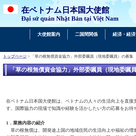
在ベトナム日本国大使館
Đại sứ quán Nhật Bản tại Việt Nam
大使館案内
二国間関係
経済・経済
トップページ
> 「草の根無償資金協力」外部委嘱員（現地委嘱員）の募集
「草の根無償資金協力」外部委嘱員（現地委嘱
在ベトナム日本国大使館は、ベトナムの人々の生活向上を直接
す。国際協力の現場で知識や経験を活かしたい方の応募をお待
1．業務内容の紹介
草の根無償は、開発途上国の地域住民の生活向上や福祉の増進