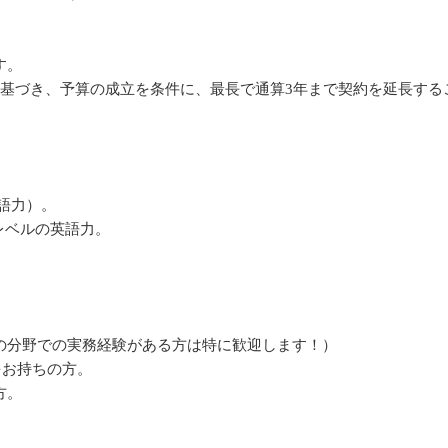
す。
に基づき、予算の成立を条件に、最長で通算3年まで契約を延長する
語力）。
は同等レベルの英語力。
の分野での実務経験がある方は特に歓迎します！）
ど）をお持ちの方。
方。