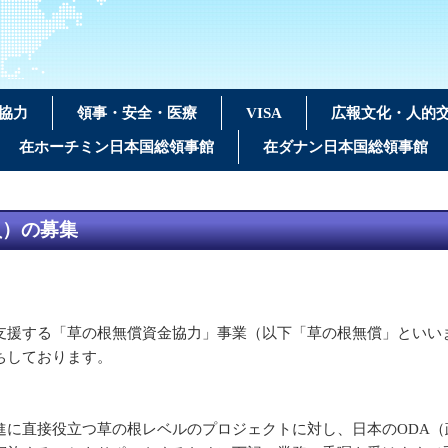
協力
領事・安全・医療
VISA
広報文化・人的
在ホーチミン日本国総領事館
在ダナン日本国総領事館
員）の募集
支援する「草の根無償資金協力」事業（以下「草の根無償」といい
ちしております。
に直接役立つ草の根レベルのプロジェクトに対し、日本のODA（