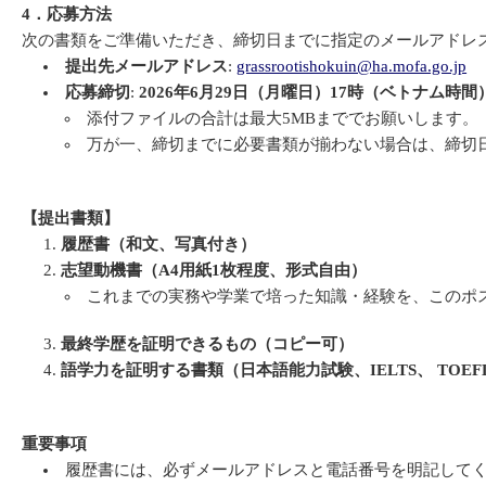
4．応募方法
次の書類をご準備いただき、締切日までに指定のメールアドレ
提出先メールアドレス
:
grassrootishokuin@ha.mofa.go.jp
応募締切
:
2026年6月29日（月曜日）17時（ベトナム時間
添付ファイルの合計は最大5MBまででお願いします。
万が一、締切までに必要書類が揃わない場合は、締切
【提出書類】
履歴書（和文、写真付き）
志望動機書（A4用紙1枚程度、形式自由）
これまでの実務や学業で培った知識・経験を、このポ
最終学歴を証明できるもの（コピー可）
語学力を証明する書類（日本語能力試験、IELTS、 TOEF
重要事項
履歴書には、必ずメールアドレスと電話番号を明記して