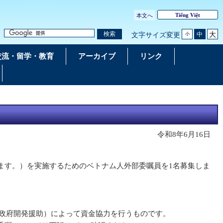
Tiếng Việt
本文へ
大
検索
中
文字サイズ変更
小
交流・留学・教育
アーカイブ
リンク
令和8年6月16日
ます。）を実施するためのベトナム人外部委嘱員を1名募集しま
政府開発援助）によって資金協力を行うものです。