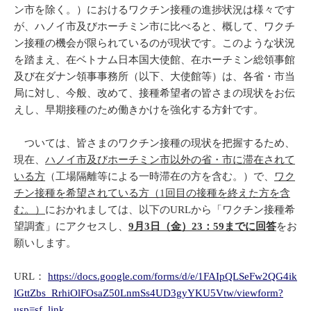
ン市を除く。）におけるワクチン接種の進捗状況は様々です
が、ハノイ市及びホーチミン市に比べると、概して、ワクチ
ン接種の機会が限られているのが現状です。このような状況
を踏まえ、在ベトナム日本国大使館、在ホーチミン総領事館
及び在ダナン領事事務所（以下、大使館等）は、各省・市当
局に対し、今般、改めて、接種希望者の皆さまの現状をお伝
えし、早期接種のため働きかけを強化する方針です。
ついては、皆さまのワクチン接種の現状を把握するため、
現在、
ハノイ市及びホーチミン市以外の省・市に滞在されて
いる方
（工場隔離等による一時滞在の方を含む。）で、
ワク
チン接種を希望されている方（1回目の接種を終えた方を含
む。）
におかれましては、以下のURLから「ワクチン接種希
望調査」にアクセスし、
9月3日（金）23：59までに回答
をお
願いします。
URL：
https://docs.google.com/forms/d/e/1FAIpQLSeFw2QG4ik
lGttZbs_RrhiOlFOsaZ50LnmSs4UD3gyYKU5Vtw/viewform?
usp=sf_link