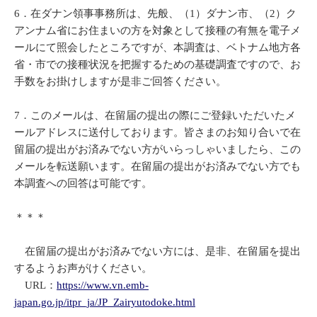
6．在ダナン領事事務所は、先般、（1）ダナン市、（2）ク
アンナム省にお住まいの方を対象として接種の有無を電子メ
ールにて照会したところですが、本調査は、ベトナム地方各
省・市での接種状況を把握するための基礎調査ですので、お
手数をお掛けしますが是非ご回答ください。
7．このメールは、在留届の提出の際にご登録いただいたメ
ールアドレスに送付しております。皆さまのお知り合いで在
留届の提出がお済みでない方がいらっしゃいましたら、この
メールを転送願います。在留届の提出がお済みでない方でも
本調査への回答は可能です。
＊＊＊
在留届の提出がお済みでない方には、是非、在留届を提出
するようお声がけください。
URL：
https://www.vn.emb-
japan.go.jp/itpr_ja/JP_Zairyutodoke.html