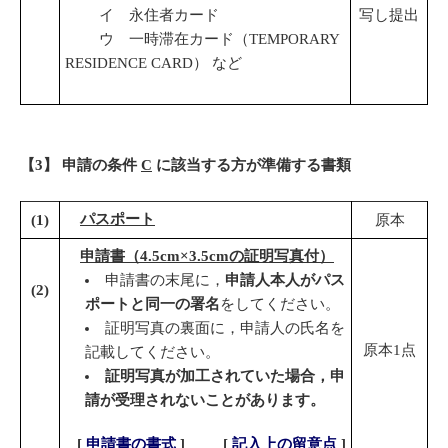
イ 永住者カード
写し提出
ウ 一時滞在カード（TEMPORARY
RESIDENCE CARD） など
【3】 申請の条件
C
に該当する方が準備する書類
パスポート
(
1
)
原本
申請書（
4.5cm×3.5cm
の
証明写真付）
申請書の末尾に，
申請人本人がパス
(
2
)
ポートと同一の署名
をしてください。
証明写真の裏面に，申請人の氏名を
原本1点
記載してください。
証明写真が加工されていた場合，申
請が受理されないことがあります。
[
申請書の書式
]
[
記入上の留意点
]