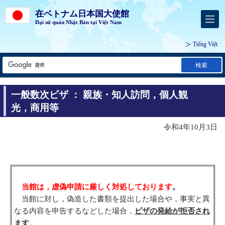
在ベトナム日本国大使館
Đại sứ quán Nhật Bản tại Việt Nam
Tiếng Việt
検索
一般数次ビザ ： 親族・知人訪問，個人観
光，商用等
令和4年10月3日
当館は，虚偽申請に厳しく対処しております
。
当館に対し，偽造した書類を提出した場合や，事実と異
なる内容を申告するなどした場合，
ビザの発給が拒否され
ます
。