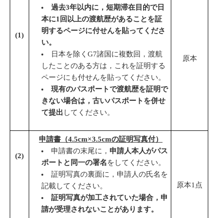
過去
3
年以内に，短期滞在目的で日
本に
1
回以上の渡航歴があることを証
明するページに付せん
を貼って
くださ
(
1
)
い
。
日本を除くG7諸国に複数回，渡航
原本
したことのある方は，これを証明する
ページにも付せんを貼ってください。
現有のパスポートで渡航歴を証明で
きない場合は，古いパスポートを併せ
て提出
してください。
申請書（
4.5cm×3.5cm
の
証明写真付）
申請書の末尾に，
申請人本人がパス
(
2
)
ポートと同一の署名
をしてください。
証明写真の裏面に，申請人の氏名を
原本1点
記載してください。
証明写真が加工されていた場合，申
請が受理されないことがあります。