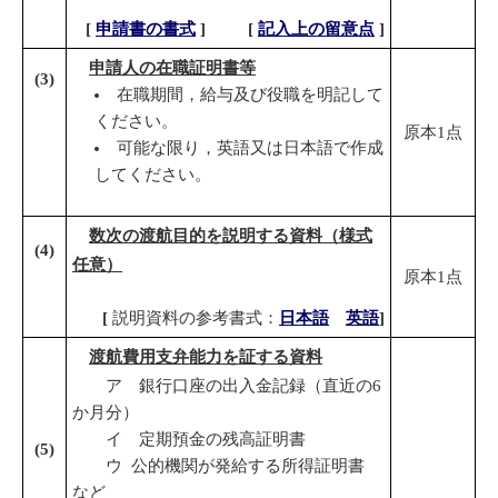
[
申請書の書式
]
[
記入上の留意点
]
申請人の在職証明書等
(
3
)
在職期間，給与及び役職を明記して
ください。
原本1点
可能な限り，英語又は日本語で作成
してください。
数次の渡航目的を説明する資料（様式
(
4
)
任意）
原本1点
[
説明資料の参考書式：
日本語
英語
]
渡航費用支弁能力を証する資料
ア 銀行口座の出入金記録（直近の6
か月分）
イ 定期預金の残高証明書
(
5
)
ウ 公的機関が発給する所得証明書
など