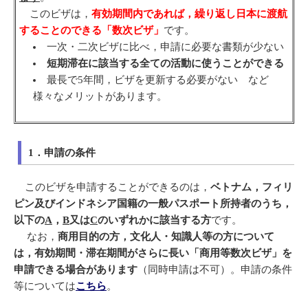
このビザは，
有効期間内であれば，繰り返し日本に渡航
することのできる「数次ビザ」
です。
一次・二次ビザに比べ，申請に必要な書類が少ない
短期滞在に該当する全ての活動に使うことができる
最長で5年間，ビザを更新する必要がない など
様々なメリットがあります。
1．申請の条件
このビザを申請することができるのは，
ベトナム，フィリ
ピン及びインドネシア国籍の一般パスポート所持者
のうち，
以下の
A
，
B
又は
C
のいずれかに該当する方
です。
なお，
商用目的の方，
文
化人・知識人等の方について
は，有効期間・滞在期間がさらに長い「商用等数次ビザ」を
申請できる場合があります
（同時申請は不可）。申請の条件
等については
こちら
。