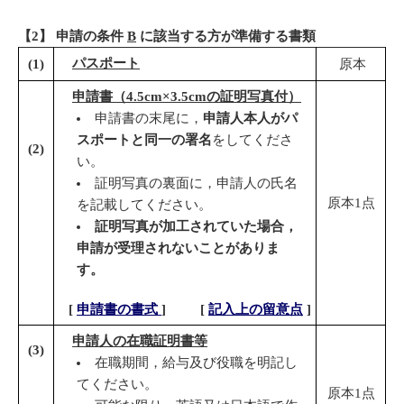
【2】 申請の条件
B
に該当する方が準備する書類
パスポート
(
1
)
原本
申請書（
4.5cm×3.5cm
の
証明写真付）
申請書の末尾に，
申請人本人がパ
スポートと同一の署名
をしてくださ
(
2
)
い。
証明写真の裏面に，申請人の氏名
原本1点
を記載してください。
証明写真が加工されていた場合，
申請が受理されないことがありま
す。
[
申請書の書式
]
[
記入上の留意点
]
申請人の在職証明書等
(
3
)
在職期間，給与及び役職を明記し
てください。
原本1点