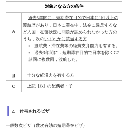
対象となる方の条件
過去3年間に，短期滞在目的で日本に
1
回以上の
渡航歴
があり，日本に滞在中，法令に違反するな
A
ど入国・在留状況に問題が認められなかった方の
うち，次の
いずれかに該当する方
渡航費・滞在費等の経費支弁能力を有する。
過去3年間に，短期滞在目的で日本を除くG7
諸国に複数回，渡航した。
十分な経済力を有する方
B
上記【B】の配偶者・子
C
2. 付与されるビザ
一般数次ビザ（数次有効の短期滞在ビザ）