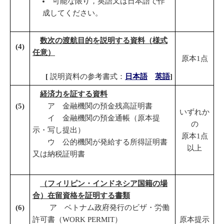
可能な限り，英語又は日本語で作
成してください。
数次の渡航目的を説明する資料（様式
(
4
)
任意）
原本1点
[
説明資料の参考書式：
日本語
英語
]
経済力を証する資料
(
5
)
ア 金融機関の預金残高証明書
いずれか
イ 金融機関の預金通帳（原本提
の
示・写し提出）
原本1点
ウ 公的機関が発給する所得証明書
以上
又は納税証明書
（フィリピン・インドネシア国籍の場
合）在留資格を証明する書類
(
6
)
ア ベトナム政府発行のビザ・労働
許可書（WORK PERMIT）
原本提示