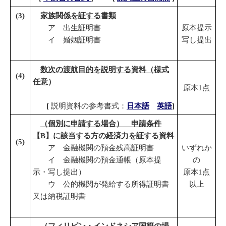
(
3
)
家族関係を証する書類
ア 出生証明書
原本提示
イ 婚姻証明書
写し提出
数次の渡航目的を説明する資料（様式
(
4
)
任意）
原本1点
[
説明資料の参考書式：
日本語
英語
]
（個別に申請する場合） 申請条件
【
B
】に該当する方の経済力を証する資料
(
5
)
ア 金融機関の預金残高証明書
いずれか
イ 金融機関の預金通帳（原本提
の
示・写し提出）
原本1点
ウ 公的機関が発給する所得証明書
以上
又は納税証明書