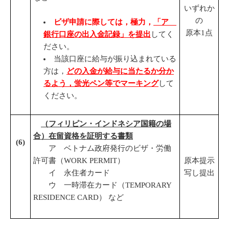
いずれか
の
ビザ申請に際しては，極力，
「ア
原本1点
銀行口座の出入金記録」を提出
してく
ださい。
当該口座に給与が振り込まれている
方は，
どの入金が給与に当たるか分か
るよう，蛍光ペン等でマーキング
して
ください。
（フィリピン・インドネシア国籍の場
合）在留資格を証明する書類
(
6
)
ア ベトナム政府発行のビザ・労働
許可書（WORK PERMIT）
原本提示
イ 永住者カード
写し提出
ウ 一時滞在カード（TEMPORARY
RESIDENCE CARD） など